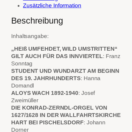
u
Zusätzliche Information
n
d
Beschreibung
w
e
Inhaltsangabe:
r
k
„HEIß UMFEHDET, WILD UMSTRITTEN“
2
GILT AUCH FÜR DAS INNVIERTEL
: Franz
0
Sonntag
1
STUDENT UND WUNDARZT AM BEGINN
0
DES 19. JAHRHUNDERTS
: Hanna
M
Domandl
e
ALOYS WACH 1892-1940
: Josef
n
Zweimüller
g
DIE KONRAD-ZERNDL-ORGEL VON
e
1627/1628 IN DER WALLFAHRTSKIRCHE
HART BEI PISCHELSDORF
: Johann
Dorner