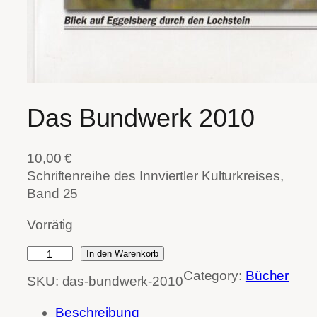
Das Bundwerk 2010
10,00
€
Schriftenreihe des Innviertler Kulturkreises,
Band 25
Vorrätig
D
In den Warenkorb
a
Category:
Bücher
SKU:
das-bundwerk-2010
s
B
Beschreibung