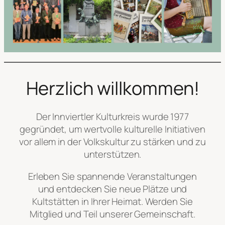
0
2
6
:
K
u
Herzlich willkommen!
l
t
u
Der Innviertler Kulturkreis wurde 1977
r
gegründet, um wertvolle kulturelle Initiativen
f
vor allem in der Volkskultur zu stärken und zu
a
unterstützen.
h
r
Erleben Sie spannende Veranstaltungen
t
und entdecken Sie neue Plätze und
K
Kultstätten in Ihrer Heimat. Werden Sie
l
Mitglied und Teil unserer Gemeinschaft.
o