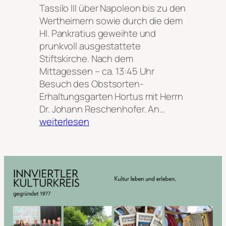
Tassilo III über Napoleon bis zu den
Wertheimern sowie durch die dem
Hl. Pankratius geweihte und
prunkvoll ausgestattete
Stiftskirche. Nach dem
Mittagessen – ca. 13:45 Uhr
Besuch des Obstsorten-
Erhaltungsgarten Hortus mit Herrn
2
Dr. Johann Reschenhofer. An…
7
weiterlesen
.
A
u
g
u
s
t
2