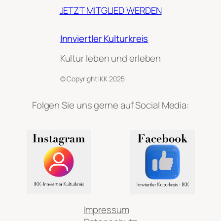
s
JETZT MITGLIED WERDEN
t
e
Innviertler Kulturkreis
r
Kultur leben und erleben
R
a
© Copyright IKK 2025
n
s
Folgen Sie uns gerne auf Social Media:
h
o
f
e
n
u
n
d
H
Impressum
o