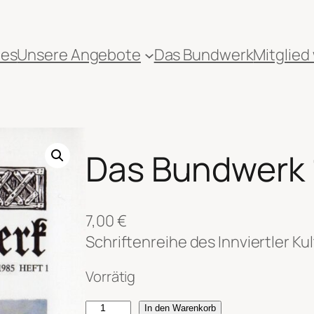
les
Unsere Angebote
Das Bundwerk
Mitglied
Das Bundwerk
7,00
€
Schriftenreihe des Innviertler Kul
Vorrätig
D
In den Warenkorb