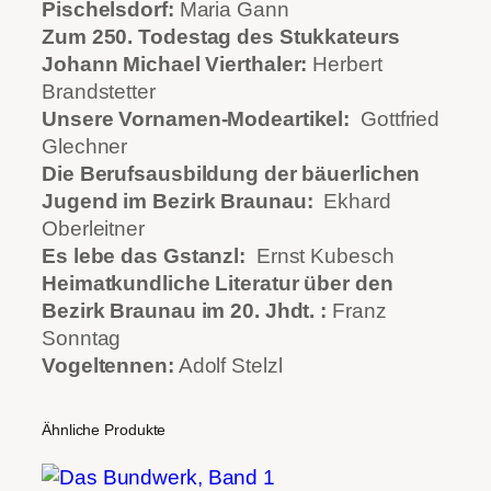
M
Pischelsdorf:
Maria Gann
e
Zum 250. Todestag des Stukkateurs
n
Johann Michael Vierthaler:
Herbert
g
Brandstetter
e
Unsere Vornamen-Modeartikel:
Gottfried
Glechner
Die Berufsausbildung der bäuerlichen
Jugend im Bezirk Braunau:
Ekhard
Oberleitner
Es lebe das Gstanzl:
Ernst Kubesch
Heimatkundliche Literatur über den
Bezirk Braunau im 20. Jhdt. :
Franz
Sonntag
Vogeltennen:
Adolf Stelzl
Ähnliche Produkte