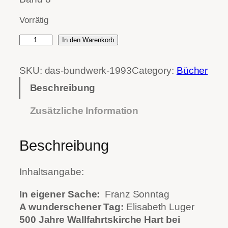
Vorrätig
D
In den Warenkorb
a
s
SKU:
das-bundwerk-1993
Category:
Bücher
B
Beschreibung
u
n
Zusätzliche Information
d
w
e
Beschreibung
r
k
Inhaltsangabe:
1
9
In eigener Sache:
Franz Sonntag
9
A wunderschener Tag:
Elisabeth Luger
3
500 Jahre Wallfahrtskirche Hart bei